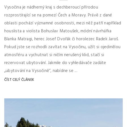
Vysočina je nádherný kraj s dechberoucí přírodou
rozprostírající se na pomezí Čech a Moravy. Právě z dané
oblasti pochází významné osobnosti, mezi něž patří například
houslista a violista Bohuslav Matoušek, módní návrhářka
Blanka Matragi, herec Josef Dvořák či horolezec Radek Jaroš.
Pokud jste se rozhodli zavítat na Vysočinu, užít si ojedinělou
atmosféru a vychutnat si ničím nerušený klid, stačí si
rezervovat ubytování. Jakmile do vyhledávače zadáte
„ubytování na Vysočině“, nabídne se ...
ČÍST CELÝ ČLÁNEK