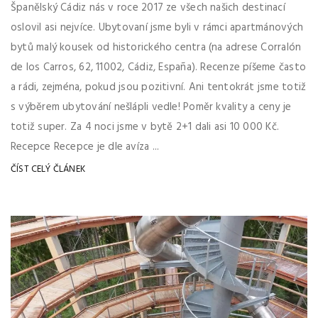
Španělský Cádiz nás v roce 2017 ze všech našich destinací
oslovil asi nejvíce. Ubytovaní jsme byli v rámci apartmánových
bytů malý kousek od historického centra (na adrese Corralón
de los Carros, 62, 11002, Cádiz, España). Recenze píšeme často
a rádi, zejména, pokud jsou pozitivní. Ani tentokrát jsme totiž
s výběrem ubytování nešlápli vedle! Poměr kvality a ceny je
totiž super. Za 4 noci jsme v bytě 2+1 dali asi 10 000 Kč.
Recepce Recepce je dle avíza ...
ČÍST CELÝ ČLÁNEK