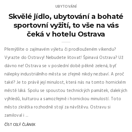
UBYTOVÁNÍ
Skvělé jídlo, ubytování a bohaté
sportovní vyžití, to vše na vás
čeká v hotelu Ostrava
Přemýšlíte o zajímavém výletu či prodlouženém víkendu?
Vyrazte do Ostravy! Nebudete litovat! Špinavá Ostrava? Už
dávno ne! Ostrava se v poslední době pěkně zelená, byť
nálepky industriálního města se zřejmě nikdy nezbaví. A proč
také? Je to právě její minulost, která nás na tomto hornickém
městě láká. Spolu se spoustou technických památek, dalekých
výhledů, kulturou a samozřejmě i hornickou minulostí. Toto
město zkrátka rozhodně stojí za návštěvu. Ostravu si
zamiloval i ...
ČÍST CELÝ ČLÁNEK