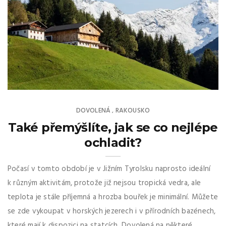
DOVOLENÁ
RAKOUSKO
,
Také přemýšlíte, jak se co nejlépe
ochladit?
Počasí v tomto období je v Jižním Tyrolsku naprosto ideální
k různým aktivitám, protože již nejsou tropická vedra, ale
teplota je stále příjemná a hrozba bouřek je minimální. Můžete
se zde vykoupat v horských jezerech i v přírodních bazénech,
které mají k dispozici na statcích. Dovolená na některé