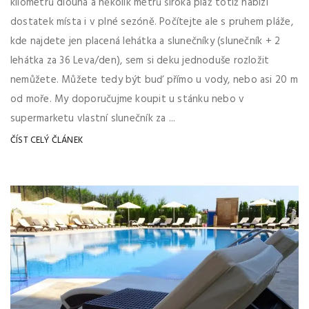
kilometrů dlouhá a několik metrů široká pláž totiž nabízí
dostatek místa i v plné sezóně. Počítejte ale s pruhem pláže,
kde najdete jen placená lehátka a slunečníky (slunečník + 2
lehátka za 36 Leva/den), sem si deku jednoduše rozložit
nemůžete. Můžete tedy být buď přímo u vody, nebo asi 20 m
od moře. My doporučujme koupit u stánku nebo v
supermarketu vlastní slunečník za ...
ČÍST CELÝ ČLÁNEK