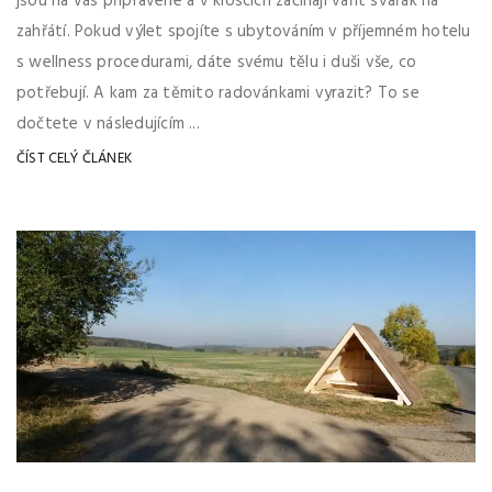
jsou na vás připravené a v kioscích začínají vařit svařák na
zahřátí. Pokud výlet spojíte s ubytováním v příjemném hotelu
s wellness procedurami, dáte svému tělu i duši vše, co
potřebují. A kam za těmito radovánkami vyrazit? To se
dočtete v následujícím ...
ČÍST CELÝ ČLÁNEK