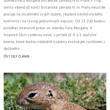
skleníku Fata Morgana Botanické zahrady hl.m. Praha v Troji
tento víkend již končí. Botanická zahrada hl. m. Prahy neustále
pracuje na zkvalitnění svých služeb, zlepšení návštěvnického
komfortu i na rozvoji jednotlivých expozic. Od 23. Září budou
probíhat intenzivní práce ve skleníku Fata Morgana. V
tropické části vzniknou nové, v pořadí již 4. a 5. epifytní
kmeny, které budou následně osázeny exotickými rostlinami z
deštného ...
ČÍST CELÝ ČLÁNEK