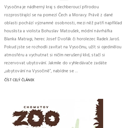
Vysočina je nádherný kraj s dechberoucí přírodou
rozprostírající se na pomezí Čech a Moravy. Právě z dané
oblasti pochází významné osobnosti, mezi něž patří například
houslista a violista Bohuslav Matoušek, módní návrhářka
Blanka Matragi, herec Josef Dvořák či horolezec Radek Jaroš.
Pokud jste se rozhodli zavítat na Vysočinu, užít si ojedinělou
atmosféru a vychutnat si ničím nerušený klid, stačí si
rezervovat ubytování. Jakmile do vyhledávače zadáte
„ubytování na Vysočině“, nabídne se ...
ČÍST CELÝ ČLÁNEK