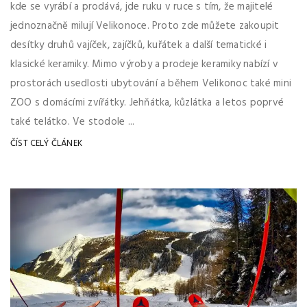
kde se vyrábí a prodává, jde ruku v ruce s tím, že majitelé
jednoznačně milují Velikonoce. Proto zde můžete zakoupit
desítky druhů vajíček, zajíčků, kuřátek a další tematické i
klasické keramiky. Mimo výroby a prodeje keramiky nabízí v
prostorách usedlosti ubytování a během Velikonoc také mini
ZOO s domácími zvířátky. Jehňátka, kůzlátka a letos poprvé
také telátko. Ve stodole ...
ČÍST CELÝ ČLÁNEK