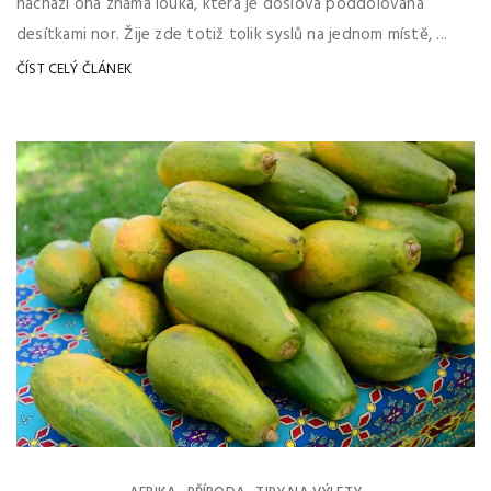
nachází ona známá louka, která je doslova poddolována
desítkami nor. Žije zde totiž tolik syslů na jednom místě, ...
ČÍST CELÝ ČLÁNEK