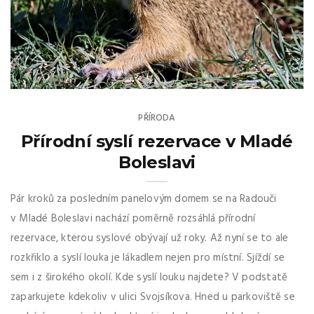
PŘÍRODA
Přírodní syslí rezervace v Mladé
Boleslavi
Pár kroků za posledním panelovým domem se na Radouči
v Mladé Boleslavi nachází poměrně rozsáhlá přírodní
rezervace, kterou syslové obývají už roky. Až nyní se to ale
rozkřiklo a syslí louka je lákadlem nejen pro místní. Sjíždí se
sem i z širokého okolí. Kde syslí louku najdete? V podstatě
zaparkujete kdekoliv v ulici Svojsíkova. Hned u parkoviště se