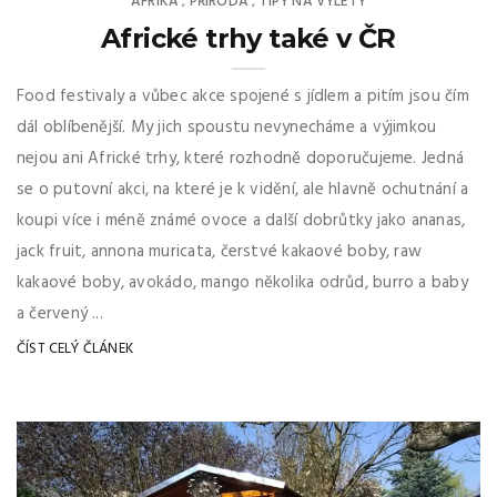
AFRIKA
PŘÍRODA
TIPY NA VÝLETY
,
,
Africké trhy také v ČR
Food festivaly a vůbec akce spojené s jídlem a pitím jsou čím
dál oblíbenější. My jich spoustu nevynecháme a výjimkou
nejou ani Africké trhy, které rozhodně doporučujeme. Jedná
se o putovní akci, na které je k vidění, ale hlavně ochutnání a
koupi více i méně známé ovoce a další dobrůtky jako ananas,
jack fruit, annona muricata, čerstvé kakaové boby, raw
kakaové boby, avokádo, mango několika odrůd, burro a baby
a červený ...
ČÍST CELÝ ČLÁNEK