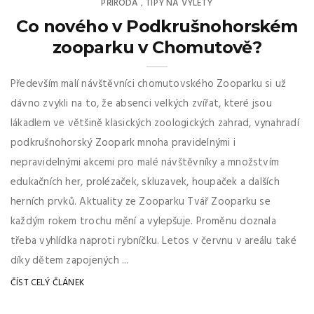
PŘÍRODA
TIPY NA VÝLETY
,
Co nového v Podkrušnohorském
zooparku v Chomutově?
Především malí návštěvníci chomutovského Zooparku si už
dávno zvykli na to, že absenci velkých zvířat, které jsou
lákadlem ve většině klasických zoologických zahrad, vynahradí
podkrušnohorský Zoopark mnoha pravidelnými i
nepravidelnými akcemi pro malé návštěvníky a množstvím
edukačních her, prolézaček, skluzavek, houpaček a dalších
herních prvků. Aktuality ze Zooparku Tvář Zooparku se
každým rokem trochu mění a vylepšuje. Proměnu doznala
třeba vyhlídka naproti rybníčku. Letos v červnu v areálu také
díky dětem zapojených ...
ČÍST CELÝ ČLÁNEK