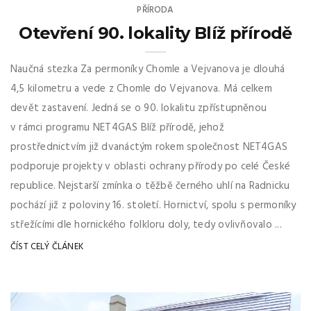
PŘÍRODA
Otevření 90. lokality Blíž přírodě
Naučná stezka Za permoníky Chomle a Vejvanova je dlouhá
4,5 kilometru a vede z Chomle do Vejvanova. Má celkem
devět zastavení. Jedná se o 90. lokalitu zpřístupněnou
v rámci programu NET4GAS Blíž přírodě, jehož
prostřednictvím již dvanáctým rokem společnost NET4GAS
podporuje projekty v oblasti ochrany přírody po celé České
republice. Nejstarší zmínka o těžbě černého uhlí na Radnicku
pochází již z poloviny 16. století. Hornictví, spolu s permoníky
střežícími dle hornického folkloru doly, tedy ovlivňovalo ...
ČÍST CELÝ ČLÁNEK