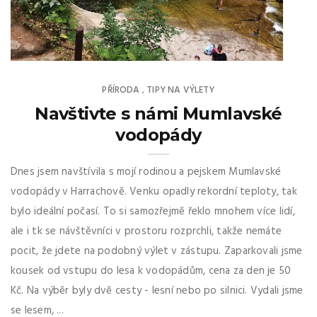
PŘÍRODA
TIPY NA VÝLETY
,
Navštivte s námi Mumlavské
vodopády
Dnes jsem navštívila s mojí rodinou a pejskem Mumlavské
vodopády v Harrachově. Venku opadly rekordní teploty, tak
bylo ideální počasí. To si samozřejmě řeklo mnohem více lidí,
ale i tk se návštěvníci v prostoru rozprchli, takže nemáte
pocit, že jdete na podobný výlet v zástupu. Zaparkovali jsme
kousek od vstupu do lesa k vodopádům, cena za den je 50
Kč. Na výběr byly dvě cesty - lesní nebo po silnici. Vydali jsme
se lesem, ...