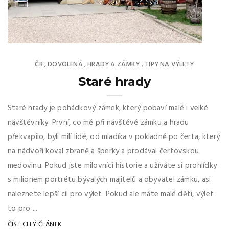
ČR
DOVOLENÁ
HRADY A ZÁMKY
TIPY NA VÝLETY
,
,
,
Staré hrady
Staré hrady je pohádkový zámek, který pobaví malé i velké
návštěvníky. První, co mě při návštěvě zámku a hradu
překvapilo, byli milí lidé, od mladíka v pokladně po čerta, který
na nádvoří koval zbraně a šperky a prodával čertovskou
medovinu. Pokud jste milovníci historie a užíváte si prohlídky
s milionem portrétu bývalých majitelů a obyvatel zámku, asi
naleznete lepší cíl pro výlet. Pokud ale máte malé děti, výlet
to pro ...
ČÍST CELÝ ČLÁNEK