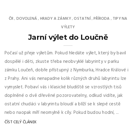
ČR
DOVOLENÁ
HRADY A ZÁMKY
OSTATNÍ
PŘÍRODA
TIPY NA
,
,
,
,
,
VÝLETY
Jarní výlet do Loučně
Počasí už přeje výletům. Pokud hledáte výlet, který by bavil
dospělé i děti, zkuste třeba neobvyklé labyrinty v parku
zámku Loučeň, dobře přístupný z Nymburka, Hradce Králové i
z Prahy. Ani vás nenapadne kolik různých druhů labyrintu lze
vymyslet. Pobaví vás i klasické bludiště se vzrostlých tisů
doplněné o dvě dřevěné pozorovatelny, odkud vidíte, jak
ostatní chudáci v labyrintu bloudí a blíží se k slepé cestě
nebo naopak míří neomylně k cíly. Pokud budou hodní, ...
ČÍST CELÝ ČLÁNEK